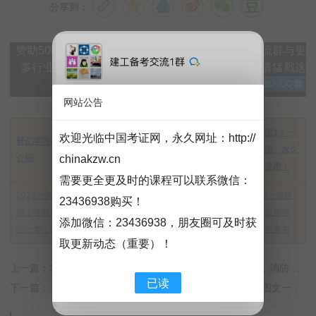
分享到：
赞助50即可加入VIP百度网盘群下载。加入微信交流群与更
多行业大神实时交流，添加微信：151608417 ，请猛戳这
里加QQ群→
网站公告
建筑类【SVIP】
学习团1：一
欢迎光临中国考证网，永久网址：
http://
轩亿学习社项目
网盘群学习课程
小班（含超押）
次入团、永久
chinakzw.cn
介绍
资源，详细介绍
团购优惠通知
更新使用！
需要更全更及时的课程可以联系微信：
2023一级建造
【工程资料视频
中专：中央广播
2023一级建
23436938购买！
师，各科四色笔
库】系列VIP会员
电视中等职业学
造师最新教
添加微信：
23436938
，朋友圈可及时获
记一本，热卖中
介绍
校，考二建专用
材，热卖中
取更新动态（重要）！
上一篇：2023年6月19日【2023监理、二建、一建，一造，消防】小班SVIP更新进度
已读
下一篇：【免费下载】13-2023年一建经济-经典文档-学天图文一本通【重点推荐】夸克网盘下载！