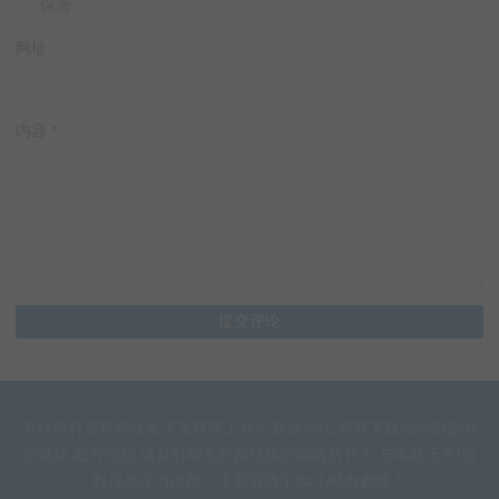
网址
内容
*
本站所有资料均收集于互联网上各个专业论坛.所有下载地址都是外
部链接.如有侵权,请及时联系外部链接的网络所有人,与本站无关!资
料仅供学习使用，下载后请于24小时内删除！