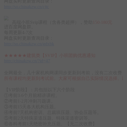
网盘实时更新查询目录：
http://so.chinakzw.cn/cjtc
高端小班Svip课程（含各类超押），赞助
150-180元
进百度网盘群。
每周更新4-7次
网盘实时更新查询目录：
http://so.chinakzw.cn/gdxbk
★★★★★建筑类【SVIP】小班团购优惠通知
http://chinakzw.cn/?id=47
全网最全，几十家机构网课同步更新到考前，没有二次收费！
所有课程均更新到考试前。大家可根据自己实际情况选择。以
【VIP阶段】：共包括以下六个阶段
①考前3-6个月前精讲课程。
②考前1-2月冲刺习题课。
③考前15天各大机构压题。
④考前7天机构密训、总裁班压题、协会压题等。
⑤考前2天特殊渠道压题、特殊渠道密训等。
⑥各科考前1天绝密补充压题。【无二次收费】