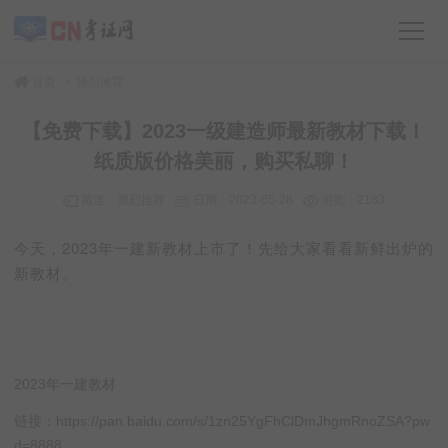
>
首页
强烈推荐
【免费下载】2023一级建造师最新教材下载！
纸质版价格美丽，购买私聊！
频道：
强烈推荐
日期：
2023-05-28
浏览：2183
今天，2023年一建新教材上市了！先给大家看看新鲜出炉的
新教材
。
2023年一建教材
链接：https://pan.baidu.com/s/1zn25YgFhClDmJhgmRnoZSA?pw
d=8888