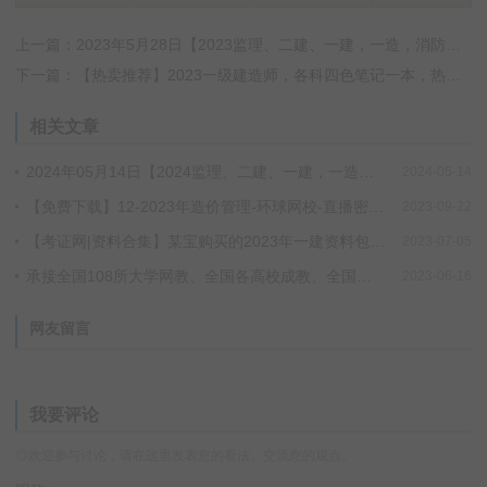
上一篇：2023年5月28日【2023监理、二建、一建，一造，消防】小班SVIP更新进度
下一篇：【热卖推荐】2023一级建造师，各科四色笔记一本，热卖中
相关文章
2024年05月14日【2024监理、二建、一建，一造，消防】小班SVIP更新进度
2024-05-14
【免费下载】12-2023年造价管理-环球网校-直播密训班-蒋莉莉 夸克网盘下载！
2023-09-22
【考证网|资料合集】某宝购买的2023年一建资料包（持续更新中），包括教材、真题、宝典、四色笔记、一本通、红宝书、通关必做、学霸笔记、专题聚焦、考霸笔记……请低调使用！！
2023-07-05
承接全国108所大学网教、全国各高校成教、全国各高校自考、全国各站点国开毕业论文、设计、图纸！！不过费用全退，当天退！！
2023-06-16
网友留言
我要评论
◎欢迎参与讨论，请在这里发表您的看法、交流您的观点。