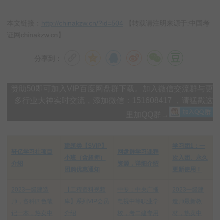
本文链接：
http://chinakzw.cn/?id=504
【转载请注明来源于:中国考
证网chinakzw.cn】
分享到：
赞助50即可加入VIP百度网盘群下载。加入微信交流群与更
多行业大神实时交流，添加微信：151608417 ，请猛戳这
里加QQ群→
建筑类【SVIP】
学习团1：一
轩亿学习社项目
网盘群学习课程
小班（含超押）
次入团、永久
介绍
资源，详细介绍
团购优惠通知
更新使用！
2023一级建造
【工程资料视频
中专：中央广播
2023一级建
师，各科四色笔
库】系列VIP会员
电视中等职业学
造师最新教
记一本，热卖中
介绍
校，考二建专用
材，热卖中