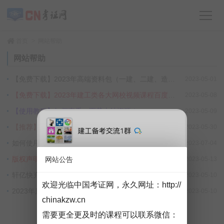
>
首页
网站帮助
网站帮助
【免费下载】2023年高端资料包（一建、二建、造价、监理、消防、注安、咨询）百度网盘下载！
2023-05-01
【免费下载】2023年建工类各大网校视频课程百度网盘链接下载，永久有效，推荐收藏！
2023-05-08
【使用教程】如何查看、下载本站资源！
2023-05-09
【推荐】2023版最新版教材 特卖中……
2023-05-30
如何使用夸克网盘保存及下载资源？
2023-07-04
版权声明
网站公告
2023-05-13
轩亿快充商城业务介绍及商城使用帮助！
2023-05-10
欢迎光临中国考证网，永久网址：
http://
2023年度专业技术人员职业资格考试工作计划
2023-05-10
chinakzw.cn
需要更全更及时的课程可以联系微信：
‹‹
1
››