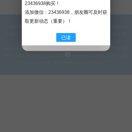
23436938购买！
添加微信：
23436938
，朋友圈可及时获
取更新动态（重要）！
本站所有资料均收集于互联网上各个专业论坛.所有下载地址都是外
部链接.如有侵权,请及时联系外部链接的网络所有人,与本站无关!资
已读
料仅供学习使用，下载后请于24小时内删除！
Copyright © 2011-2023 Rights Reserved.监理备考QQ群：629066
949 一建备考QQ群：957632011
Powered By
Z-Blog
.Theme By
MUZIANG
.
蜀ICP备2023032435号-1
.