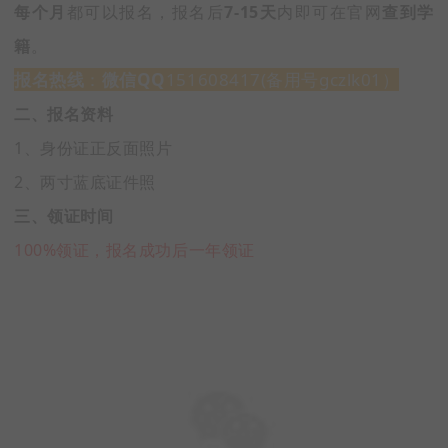
每个月
都可以报名，报名后
7-15天
内即可在官网
查到学
籍
。
报名热线
：
微信
QQ
151608417(备用号gczlk01）
二、报名资料
1、身份证正反面照片
2、两寸蓝底证件照
三、领证时间
100%领证，报名成功后一年领证