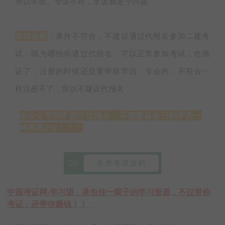
所以学历、专业不对，永远都是个问题
友情提醒
：条件不符合，不建议通过代报名参加二建考
试，因为哪怕你通过代报名，可以正常参加考试，也领
证了，注册的时候还是要审核学历、专业的，不符合一
样注册不了，所以不建议代报名
毕业证书到手就可以报名，不需要像全日制学历一
样再等2年！！！
06
各类考试资料
中国考证网-学习团，承包你一辈子的学习资源，不仅带你
考证，还带你赚钱！！