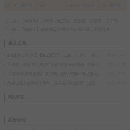
记一本，热卖中
介绍
校，考二建专用
材，热卖中
上一篇：【中建协】八大员（施工员、质量员、测量员、安全员、材料员、标准员、资料员、材料员、劳务员等）全国通用，官方可查，价格优惠！
下一篇：【特种证】建筑施工特种作业人员证书，国网可查
相关文章
2024年05月14日【2024监理、二建、一建，一造，消防】小班SVIP更新进度
2024-05-14
【免费下载】12-2023年造价管理-环球网校-直播密训班-蒋莉莉 夸克网盘下载！
2023-09-22
【考证网|资料合集】某宝购买的2023年一建资料包（持续更新中），包括教材、真题、宝典、四色笔记、一本通、红宝书、通关必做、学霸笔记、专题聚焦、考霸笔记……请低调使用！！
2023-07-05
承接全国108所大学网教、全国各高校成教、全国各高校自考、全国各站点国开毕业论文、设计、图纸！！不过费用全退，当天退！！
2023-06-16
网友留言
我要评论