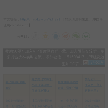
本文链接：
http://chinakzw.cn/?id=271
【转载请注明来源于:中国考
证网chinakzw.cn】
分享到：
赞助50即可加入VIP百度网盘群下载。加入微信交流群与更
多行业大神实时交流，添加微信：151608417 ，请猛戳这
里加QQ群→
建筑类【SVIP】
学习团1：一
轩亿学习社项目
网盘群学习课程
小班（含超押）
次入团、永久
介绍
资源，详细介绍
团购优惠通知
更新使用！
2023一级建造
【工程资料视频
中专：中央广播
2023一级建
师，各科四色笔
库】系列VIP会员
电视中等职业学
造师最新教