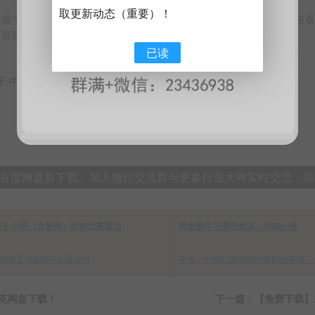
取更新动态（重要）！
索“
CN考证网
”公众号，点关注后回复关键字“
验证码
”，即可免费获取查
看到下载地址！ 不懂如何操作，请联系微信：151608417
已读
国考证网chinakzw.cn】
分享到：
IP百度网盘群下载。加入微信交流群与更多行业大神实时交流，添加微
IP】小班（含超押）团购优惠通知
网盘群学习课程资源，详细介绍
频库】系列VIP会员介绍
中专：中央广播电视中等职业学校，
夸克网盘下载！
下一篇：【免费下载】1