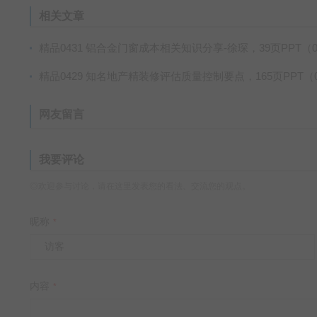
相关文章
精品0431 铝合金门窗成本相关知识分享-徐琛，39页PPT（01-0431），免费
精品0429 知名地产精装修评估质量控制要点，165页PPT（01-0429），免
网友留言
我要评论
◎欢迎参与讨论，请在这里发表您的看法、交流您的观点。
昵称
*
内容
*