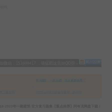
看密码。
信：151608417 ，请猛戳这里加QQ群→
学习团1：一次入团、永久更新使用！
考二建专用
2023一级建造师最新教材，热卖中
8-2023年一建建筑-官方复习题集【重点推荐】阿夸克网盘下载！