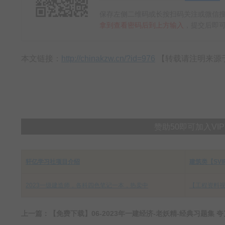
保存左侧二维码或长按扫码关注或微信搜
拿到查看密码后到上方输入
，提交后即可
本文链接：
http://chinakzw.cn/?id=976
【转载请注明来源于:中
赞助50即可加入V
轩亿学习社项目介绍
建筑类【SV
2023一级建造师，各科四色笔记一本，热卖中
【工程资料视
上一篇：【免费下载】06-2023年一建经济-老妖精-经典习题集 