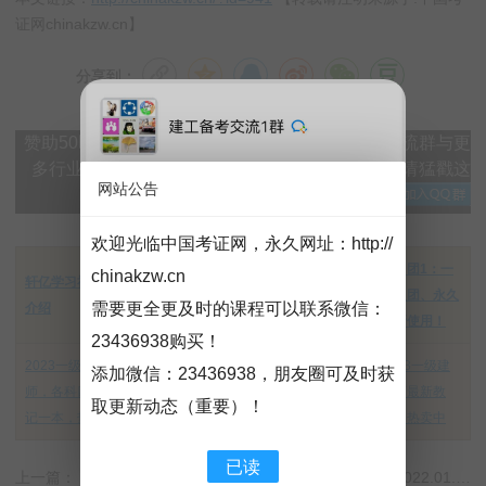
证网chinakzw.cn】
分享到：
赞助50即可加入VIP百度网盘群下载。加入微信交流群与更
多行业大神实时交流，添加微信：151608417 ，请猛戳这
网站公告
里加QQ群→
欢迎光临中国考证网，永久网址：
http://
建筑类【SVIP】
学习团1：一
chinakzw.cn
轩亿学习社项目
网盘群学习课程
小班（含超押）
次入团、永久
需要更全更及时的课程可以联系微信：
介绍
资源，详细介绍
团购优惠通知
更新使用！
23436938购买！
2023一级建造
【工程资料视频
中专：中央广播
2023一级建
添加微信：
23436938
，朋友圈可及时获
师，各科四色笔
库】系列VIP会员
电视中等职业学
造师最新教
取更新动态（重要）！
记一本，热卖中
介绍
校，考二建专用
材，热卖中
已读
上一篇：【免费下载】政府补助财税处理实务案例应用（2022.01.14）夸克网盘下载！