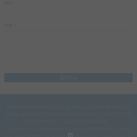
网址
内容
*
本站所有资料均收集于互联网上各个专业论坛.所有下载地址都是外
部链接.如有侵权,请及时联系外部链接的网络所有人,与本站无关!资
料仅供学习使用，下载后请于24小时内删除！
Copyright © 2011-2023 Rights Reserved.监理备考QQ群：629066
949 一建备考QQ群：957632011
Powered By
Z-Blog
.Theme By