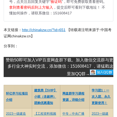
号，点关注后回复关键字“
验证码
”，即可免费获取查看密码。
拿到查看密码后到上方输入
，提交后即可看到下载地址！ 不
懂如何操作，请联系微信：151608417
本文链接：
http://chinakzw.cn/?id=651
【转载请注明来源于:中国考
证网chinakzw.cn】
分享到：
赞助50即可加入VIP百度网盘群下载。加入微信交流群与更
多行业大神实时交流，添加微信：151608417 ，请猛戳这
里加QQ群→
建筑类【SVIP】
学习团1：一
轩亿学习社项目
网盘群学习课程
小班（含超押）
次入团、永久
介绍
资源，详细介绍
团购优惠通知
更新使用！
2023一级建造
【工程资料视频
中专：中央广播
2023一级建