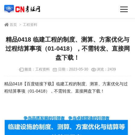
>
首页
工程资料
精品0418 临建工程的制度、测算、方案优化与
过程结算事项（01-0418），不需转发、直接网
盘下载！
频道：
工程资料
日期：
2023-05-30
浏览：2439
精品0418【百度链接下载】临建工程的制度、测算、方案优化与过
程结算事项（01-0418），不需转发、直接网盘下载！