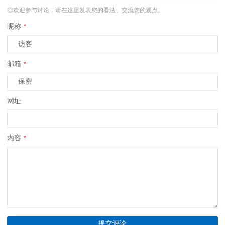
◎欢迎参与讨论，请在这里发表您的看法、交流您的观点。
昵称
*
邮箱
*
网址
内容
*