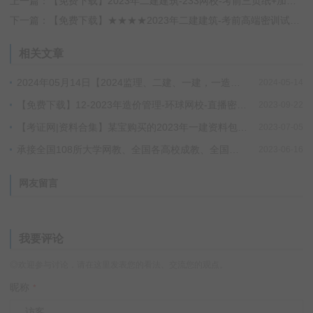
上一篇：【免费下载】2023年二建建筑-233网校-考前三页纸+加餐AB卷 百度网盘下载！
下一篇：【免费下载】★★★★2023年二建建筑-考前高端密训试卷【重点推荐】百度网盘下载！
相关文章
2024年05月14日【2024监理、二建、一建，一造，消防】小班SVIP更新进度
2024-05-14
【免费下载】12-2023年造价管理-环球网校-直播密训班-蒋莉莉 夸克网盘下载！
2023-09-22
【考证网|资料合集】某宝购买的2023年一建资料包（持续更新中），包括教材、真题、宝典、四色笔记、一本通、红宝书、通关必做、学霸笔记、专题聚焦、考霸笔记……请低调使用！！
2023-07-05
承接全国108所大学网教、全国各高校成教、全国各高校自考、全国各站点国开毕业论文、设计、图纸！！不过费用全退，当天退！！
2023-06-16
网友留言
我要评论
◎欢迎参与讨论，请在这里发表您的看法、交流您的观点。
昵称
*