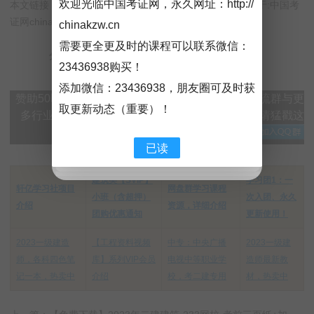
欢迎光临中国考证网，永久网址：
http://
本文链接：
http://chinakzw.cn/?id=636
【转载请注明来源于:中国考
证网chinakzw.cn】
chinakzw.cn
需要更全更及时的课程可以联系微信：
分享到：
23436938购买！
添加微信：
23436938
，朋友圈可及时获
赞助50即可加入VIP百度网盘群下载。加入微信交流群与更
取更新动态（重要）！
多行业大神实时交流，添加微信：151608417 ，请猛戳这
里加QQ群→
已读
建筑类【SVIP】
学习团1：一
轩亿学习社项目
网盘群学习课程
小班（含超押）
次入团、永久
介绍
资源，详细介绍
团购优惠通知
更新使用！
2023一级建造
【工程资料视频
中专：中央广播
2023一级建
师，各科四色笔
库】系列VIP会员
电视中等职业学
造师最新教
记一本，热卖中
介绍
校，考二建专用
材，热卖中