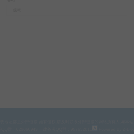
*
载地址都是外部链接.如有侵权,请及时联系外部链接的网络所有人,与本站
d.监理备考QQ群：629066949 一建备考QQ群：957632011
Powered By
Z-Blo