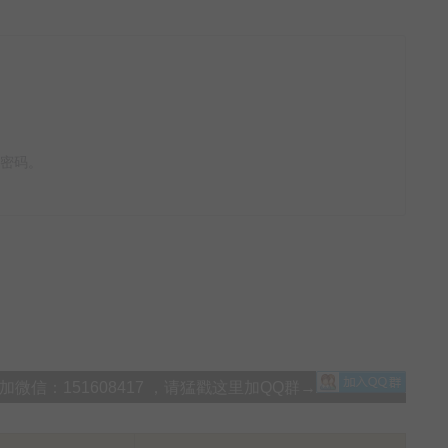
看密码。
信：151608417 ，请猛戳这里加QQ群→