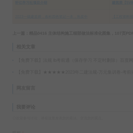
轩亿学习社项目介绍
建筑类【SV
2023一级建造师，各科四色笔记一本，热卖中
【工程资料视
相关文章
【免费下载】法规 lb考前通（保存学习 不定时删除）百度
【免费下载】★★★★★2023年二建法规-万元集训卷-考前揭秘80题（必做）【重
网友留言
我要评论
◎欢迎参与讨论，请在这里发表您的看法、交流您的观点。
昵称