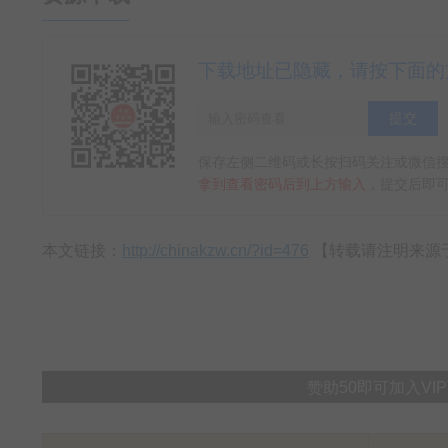
下载地址已隐藏，请按下面的
提交
保存左侧二维码或长按扫码关注或微信搜
拿到查看密码后到上方输入
，提交后即可
本文链接：
http://chinakzw.cn/?id=476
【转载请注明来源于:中
赞助50即可加入V