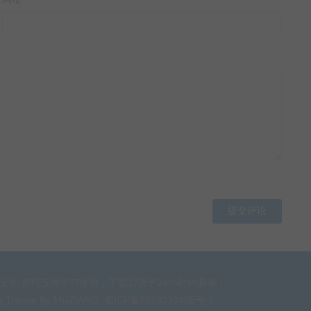
无关!资料仅供学习使用，下载后请于24小时内删除！
g
.Theme By
MUZIANG
.
蜀ICP备2023032435号-1
.