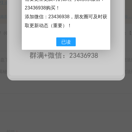
IP】小班（含超押）团购优惠通知
网盘群学习课程资源，详细介绍
23436938购买！
添加微信：
23436938
，朋友圈可及时获
频库】系列VIP会员介绍
中专：中央广播电视中等职业学校，
取更新动态（重要）！
上一篇：精品0416 主体结构施工细部做法标准化图集，107页PDF（01-0416），不需转发、直接网盘下载！
下一篇：【免
已读
网盘下载！
【免费下载】2023年二建
2023-06-02
点推荐】百度网盘下载！
【免费下载】2023年二建
2023-06-02
邮箱