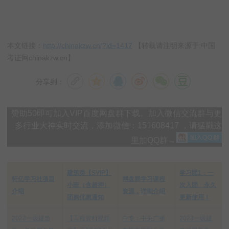
本文链接：
http://chinakzw.cn/?id=1417
【转载请注明来源于:中国
考证网chinakzw.cn】
分享到：
赞助50即可加入VIP百度网盘群下载。加入微信交流群与更
多行业大神实时交流，添加微信：151608417 ，请猛戳这
里加QQ群→
建筑类【SVIP】
学习团1：一
轩亿学习社项目
网盘群学习课程
小班（含超押）
次入团、永久
介绍
资源，详细介绍
团购优惠通知
更新使用！
2023一级建造
【工程资料视频
中专：中央广播
2023一级建