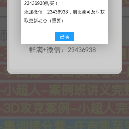
23436938购买！
添加微信：
23436938
，朋友圈可及时获
取更新动态（重要）！
已读