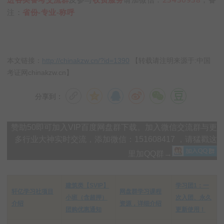
注：
省份-专业-称呼
本文链接：
http://chinakzw.cn/?id=1390
【转载请注明来源于:中国
考证网chinakzw.cn】
分享到：
赞助50即可加入VIP百度网盘群下载。加入微信交流群与更
多行业大神实时交流，添加微信：151608417 ，请猛戳这
里加QQ群→
建筑类【SVIP】
学习团1：一
轩亿学习社项目
网盘群学习课程
小班（含超押）
次入团、永久
介绍
资源，详细介绍
团购优惠通知
更新使用！