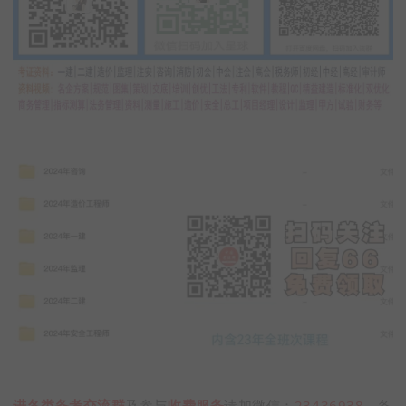
进各类备考交流群
及参与
收费服务
请加微信：
23436938
，备