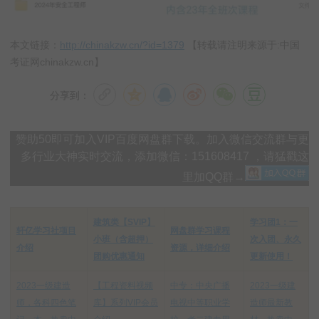
本文链接：
http://chinakzw.cn/?id=1379
【转载请注明来源于:中国
考证网chinakzw.cn】
分享到：
赞助50即可加入VIP百度网盘群下载。加入微信交流群与更
多行业大神实时交流，添加微信：151608417 ，请猛戳这
里加QQ群→
建筑类【SVIP】
学习团1：一
轩亿学习社项目
网盘群学习课程
小班（含超押）
次入团、永久
介绍
资源，详细介绍
团购优惠通知
更新使用！
2023一级建造
【工程资料视频
中专：中央广播
2023一级建
师，各科四色笔
库】系列VIP会员
电视中等职业学
造师最新教